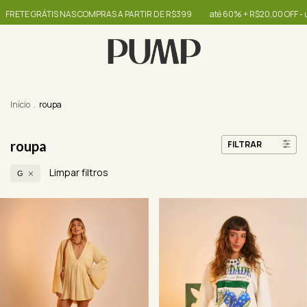
PRAS A PARTIR DE R$399
até 60% + R$20,00 OFF - use o cupom OIBONITA
Início
.
roupa
roupa
FILTRAR
Limpar filtros
G