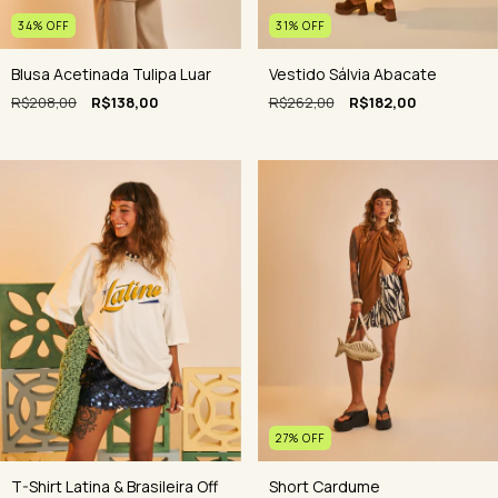
31
%
OFF
34
%
OFF
Vestido Sálvia Abacate
Blusa Acetinada Tulipa Luar
R$262,00
R$182,00
R$208,00
R$138,00
27
%
OFF
T-Shirt Latina & Brasileira Off
Short Cardume