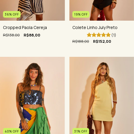
36
%
OFF
19
%
OFF
Cropped Paola Cereja
Colete Linho July Preto
R$138,00
R$88,00
(1)
R$188,00
R$152,00
31
%
OFF
40
%
OFF