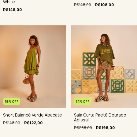
White
R$148,00
R$108,00
R$148,00
31
%
OFF
18
%
OFF
Saia Curta Paetê Dourado
Short Balancê Verde Abacate
Abissal
R$148,00
R$122,00
R$288,00
R$198,00