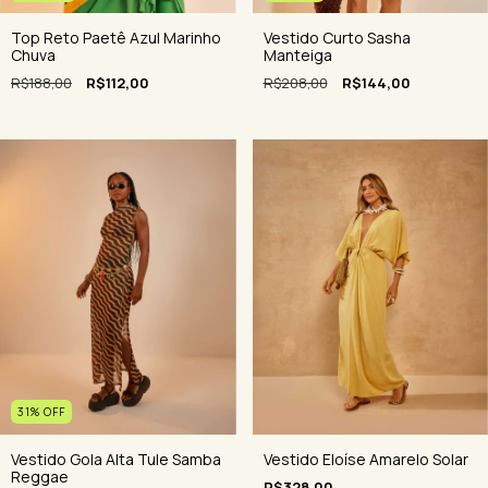
Vestido Curto Sasha
Top Reto Paetê Azul Marinho
Manteiga
Chuva
R$208,00
R$144,00
R$188,00
R$112,00
31
%
OFF
Vestido Eloíse Amarelo Solar
Vestido Gola Alta Tule Samba
Reggae
R$328,00