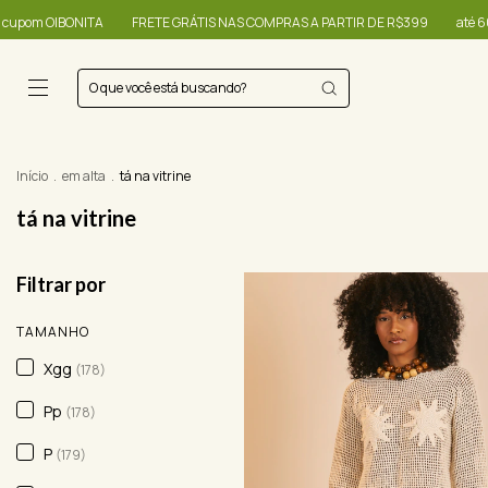
E GRÁTIS NAS COMPRAS A PARTIR DE R$399
até 60% + R$20,00 OFF - use o
Início
.
em alta
.
tá na vitrine
tá na vitrine
Filtrar por
TAMANHO
Xgg
(178)
Pp
(178)
P
(179)