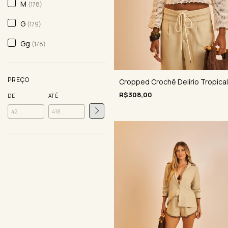
M
(178)
G
(179)
Gg
(178)
PREÇO
Cropped Crochê Delírio Tropical
R$308,00
DE
ATÉ