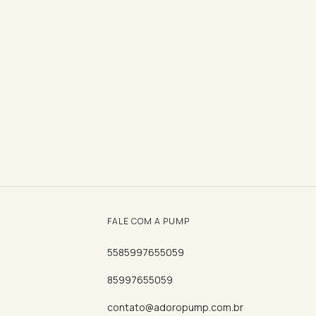
FALE COM A PUMP
5585997655059
85997655059
contato@adoropump.com.br