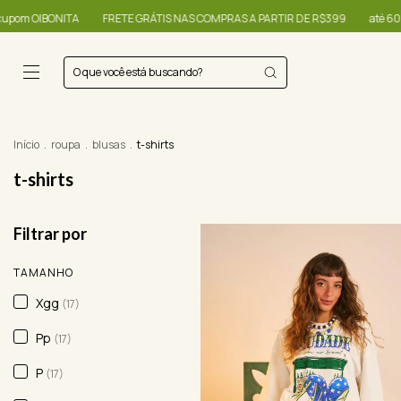
GRÁTIS NAS COMPRAS A PARTIR DE R$399
até 60% + R$20,00 OFF - use o c
Início
.
roupa
.
blusas
.
t-shirts
t-shirts
Filtrar por
TAMANHO
Xgg
(17)
Pp
(17)
P
(17)