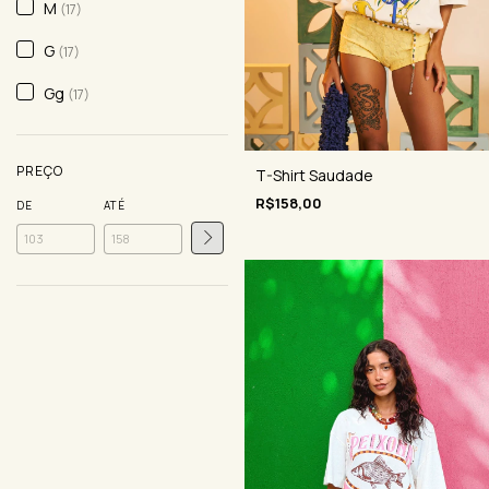
M
(17)
G
(17)
Gg
(17)
PREÇO
T-Shirt Saudade
R$158,00
DE
ATÉ