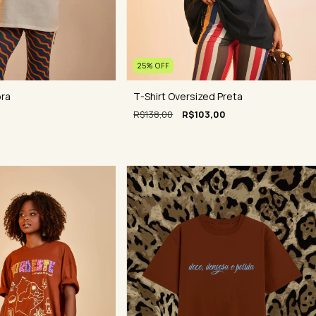
25
%
OFF
ora
T-Shirt Oversized Preta
R$138,00
R$103,00