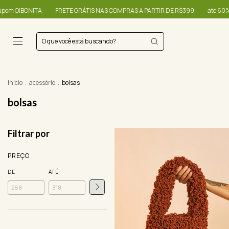
FRETE GRÁTIS NAS COMPRAS A PARTIR DE R$399
até 60% + R$20,00 OFF - u
Início
.
acessório
.
bolsas
bolsas
Filtrar por
PREÇO
DE
ATÉ