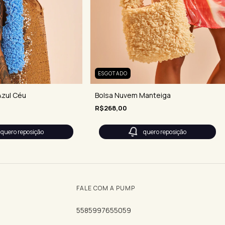
ESGOTADO
Bolsa Nuvem Manteiga
Azul Céu
R$268,00
quero reposição
quero reposição
FALE COM A PUMP
5585997655059