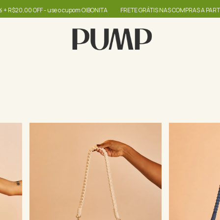
se o cupom OIBONITA
FRETE GRÁTIS NAS COMPRAS A PARTIR DE R$399
at