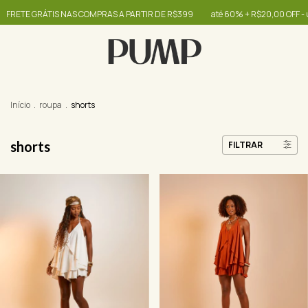
S NAS COMPRAS A PARTIR DE R$399
até 60% + R$20,00 OFF - use o cupom OI
Início
.
roupa
.
shorts
shorts
FILTRAR