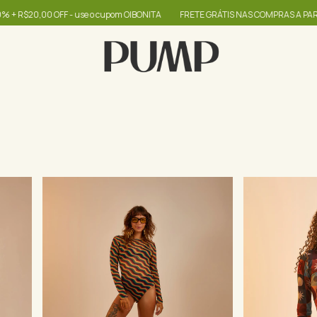
e o cupom OIBONITA
FRETE GRÁTIS NAS COMPRAS A PARTIR DE R$399
até