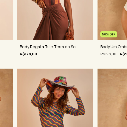
50
%
OFF
Body Um Ombr
Body Regata Tule Terra do Sol
R$198,00
R$9
R$178,00