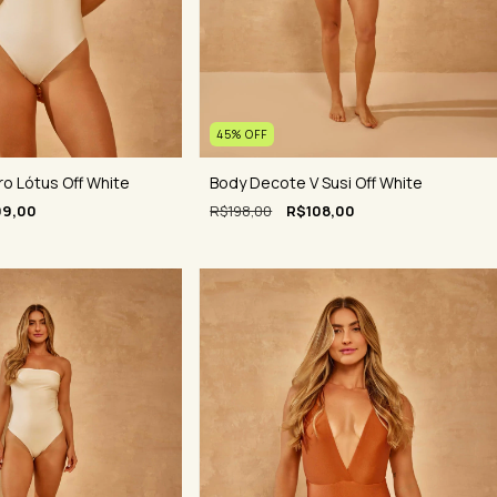
45
%
OFF
o Lótus Off White
Body Decote V Susi Off White
9,00
R$198,00
R$108,00