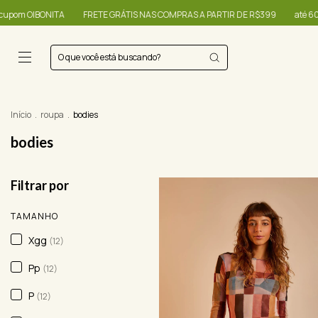
RETE GRÁTIS NAS COMPRAS A PARTIR DE R$399
até 60% + R$20,00 OFF - us
Início
.
roupa
.
bodies
bodies
Filtrar por
TAMANHO
Xgg
(12)
Pp
(12)
P
(12)