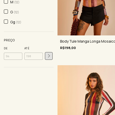
M
(12)
G
(12)
Gg
(12)
PREÇO
Body Tule Manga Longa Mosaic
R$198,00
DE
ATÉ