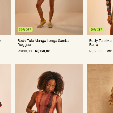
30
%
OFF
28
%
OFF
o
Body Tule Manga Longa Samba
Body Tule Ma
Reggae
Barro
R$198,00
R$138,00
R$198,00
R$1