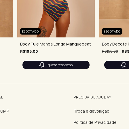
ESGOTADO
ESGOTADO
Body Tule Manga Longa Manguebeat
Body Decote R
R$198,00
R$158,00
R$9
quero reposição
AL
PRECISA DE AJUDA?
 PUMP
Troca e devolução
Política de Privacidade