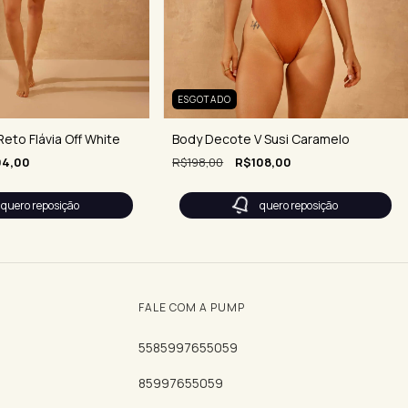
ESGOTADO
Body Decote V Susi Caramelo
eto Flávia Off White
R$198,00
R$108,00
4,00
quero reposição
quero reposição
FALE COM A PUMP
5585997655059
85997655059