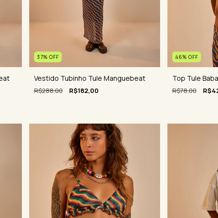
46
%
OFF
37
%
OFF
Top Tule Bab
Vestido Tubinho Tule Manguebeat
eat
R$78,00
R$4
R$288,00
R$182,00