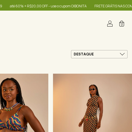
,00 OFF - use o cupom OIBONITA
FRETE GRÁTIS NAS COMPRAS A PARTIR DE 
0