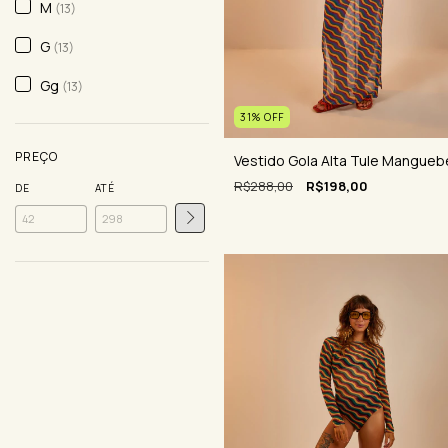
M
(13)
G
(13)
Gg
(13)
31
%
OFF
PREÇO
Vestido Gola Alta Tule Mangueb
R$288,00
R$198,00
DE
ATÉ