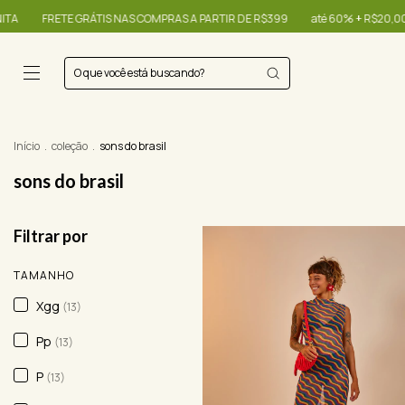
S NAS COMPRAS A PARTIR DE R$399
até 60% + R$20,00 OFF - use o cupom O
Início
.
coleção
.
sons do brasil
sons do brasil
Filtrar por
TAMANHO
Xgg
(13)
Pp
(13)
P
(13)