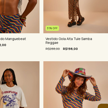
31
%
OFF
ado Manguebeat
Vestido Gola Alta Tule Samba
Reggae
2,00
R$288,00
R$198,00