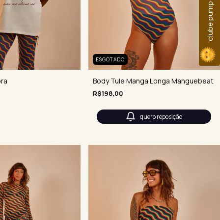
clube pump
ESGOTADO
Body Tule Manga Longa Manguebeat
ora
R$198,00
quero reposição