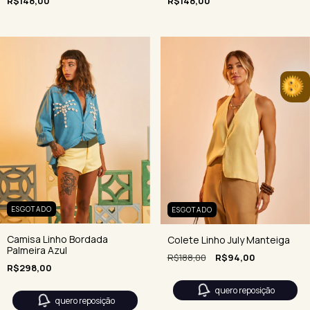
R$148,00
R$148,00
ESGOTADO
ESGOTADO
Camisa Linho Bordada
Colete Linho July Manteiga
Palmeira Azul
R$188,00
R$94,00
R$298,00
quero reposição
quero reposição