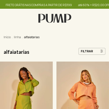
RÁTIS NAS COMPRAS A PARTIR DE R$399
até 60% + R$20,00 OFF - use o cup
Início
.
linha
.
alfaiatarias
alfaiatarias
FILTRAR