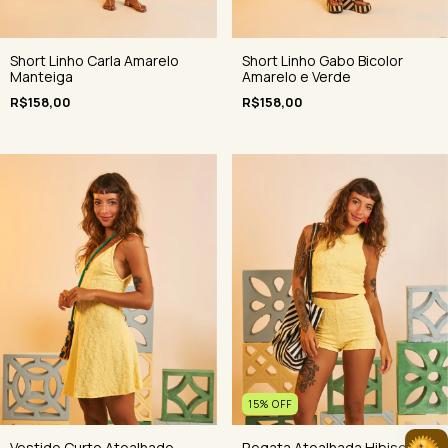
Short Linho Carla Amarelo
Short Linho Gabo Bicolor
Manteiga
Amarelo e Verde
R$158,00
R$158,00
15
%
OFF
Vestido Curto Atoalhado
Regata Atoalhada Hibisco