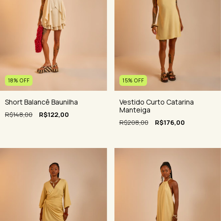
18
%
OFF
15
%
OFF
Short Balancê Baunilha
Vestido Curto Catarina
Manteiga
R$148,00
R$122,00
R$208,00
R$176,00