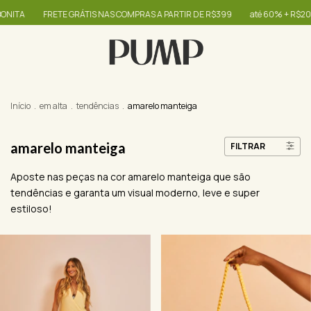
ETE GRÁTIS NAS COMPRAS A PARTIR DE R$399
até 60% + R$20,00 OFF - use 
Início
.
em alta
.
tendências
.
amarelo manteiga
amarelo manteiga
FILTRAR
Aposte nas peças na cor amarelo manteiga que são
tendências e garanta um visual moderno, leve e super
estiloso!