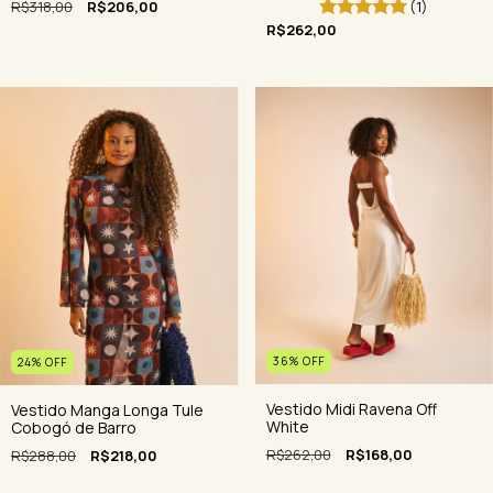
R$318,00
R$206,00
(1)
R$262,00
36
%
OFF
24
%
OFF
Vestido Midi Ravena Off
Vestido Manga Longa Tule
White
Cobogó de Barro
R$262,00
R$168,00
R$288,00
R$218,00