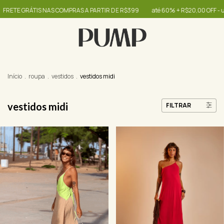
NAS COMPRAS A PARTIR DE R$399
até 60% + R$20,00 OFF - use o cupom OIB
Início
.
roupa
.
vestidos
.
vestidos midi
vestidos midi
FILTRAR