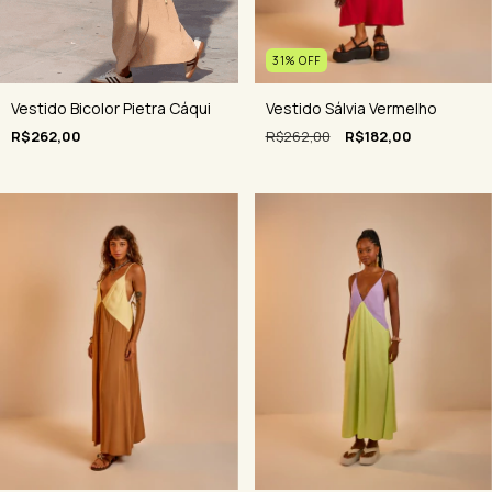
31
%
OFF
Vestido Sálvia Vermelho
Vestido Bicolor Pietra Cáqui
R$262,00
R$182,00
R$262,00