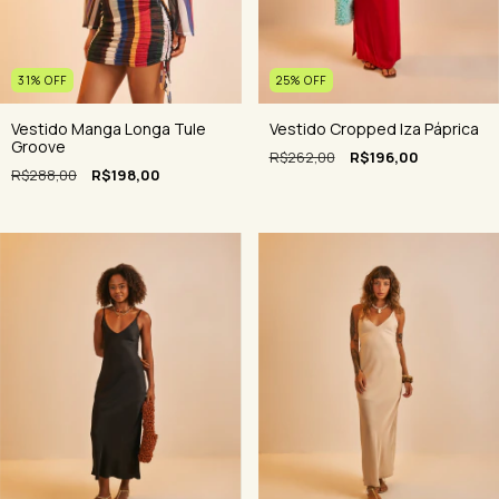
31
%
OFF
25
%
OFF
Vestido Manga Longa Tule
Vestido Cropped Iza Páprica
Groove
R$262,00
R$196,00
R$288,00
R$198,00