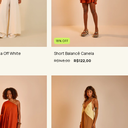
18
%
OFF
ia Off White
Short Balancê Canela
R$148,00
R$122,00