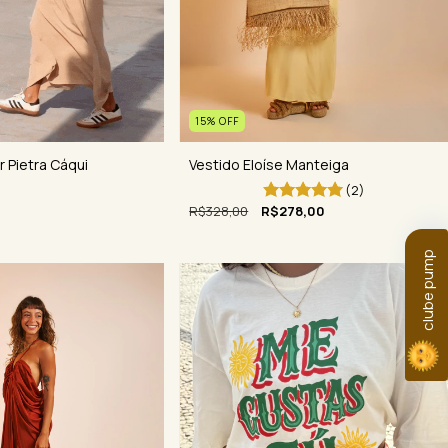
15
%
OFF
r Pietra Cáqui
Vestido Eloíse Manteiga
(2)
R$328,00
R$278,00
clube pump