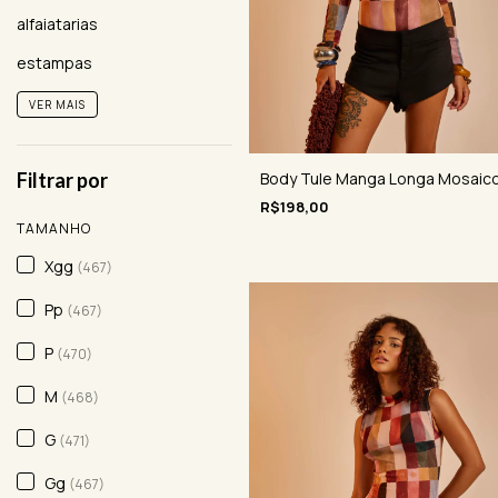
alfaiatarias
estampas
VER MAIS
Body Tule Manga Longa Mosaic
Filtrar por
R$198,00
TAMANHO
Xgg
(467)
Pp
(467)
P
(470)
M
(468)
G
(471)
Gg
(467)