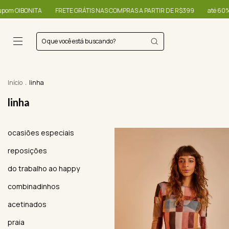
NAS COMPRAS A PARTIR DE R$399
até 60% + R$20,00 OFF - use o cupom OIB
Início
.
linha
linha
ocasiões especiais
reposições
do trabalho ao happy
combinadinhos
acetinados
praia