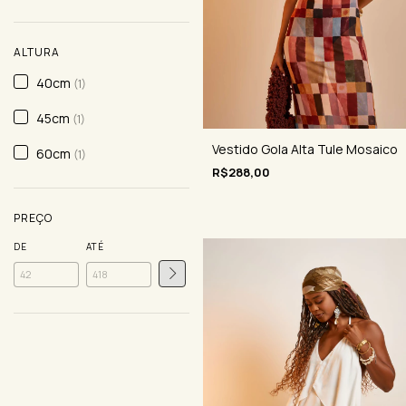
ALTURA
40cm
(1)
45cm
(1)
Vestido Gola Alta Tule Mosaico
60cm
(1)
R$288,00
PREÇO
DE
ATÉ