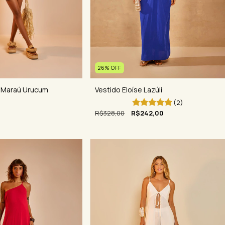
26
%
OFF
o Maraú Urucum
Vestido Eloíse Lazúli
(2)
R$328,00
R$242,00