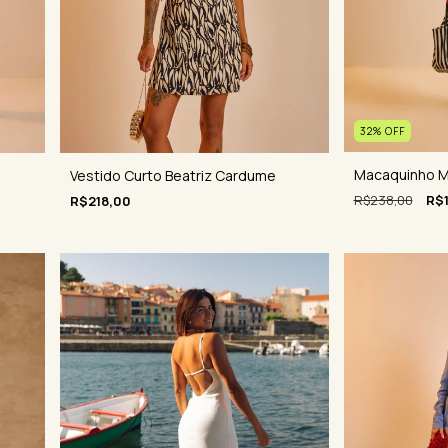
32
%
OFF
Macaquinho M
Vestido Curto Beatriz Cardume
R$238,00
R$
R$218,00