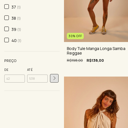
37
(1)
38
(1)
39
(1)
30
%
OFF
40
(1)
Body Tule Manga Longa Samba
Reggae
R$198,00
R$138,00
PREÇO
DE
ATÉ