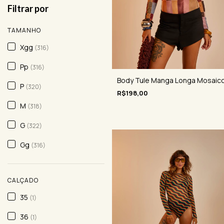
Filtrar por
TAMANHO
Xgg
(316)
Pp
(316)
Body Tule Manga Longa Mosaic
P
(320)
R$198,00
M
(318)
G
(322)
Gg
(316)
CALÇADO
35
(1)
36
(1)