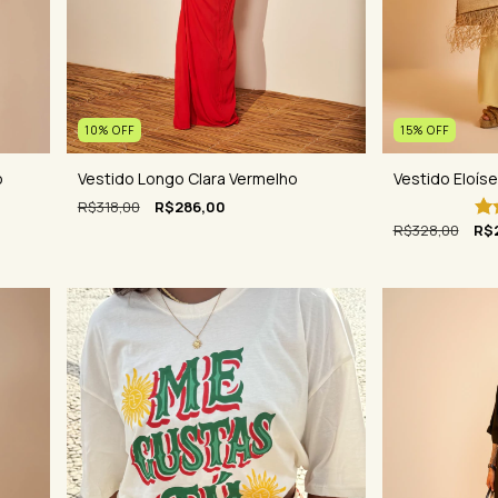
10
%
OFF
15
%
OFF
o
Vestido Longo Clara Vermelho
Vestido Eloís
R$318,00
R$286,00
R$328,00
R$