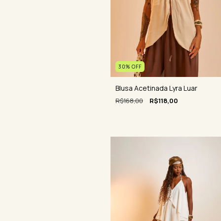
30
%
OFF
Blusa Acetinada Lyra Luar
R$168,00
R$118,00