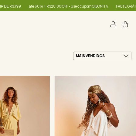
$20,00 OFF - use o cupom OIBONITA
FRETE GRÁTIS NAS COMPRAS A PARTIR D
0