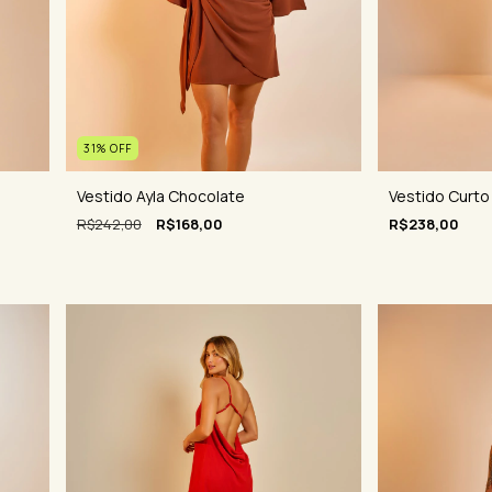
31
%
OFF
Vestido Curt
Vestido Ayla Chocolate
R$238,00
R$242,00
R$168,00