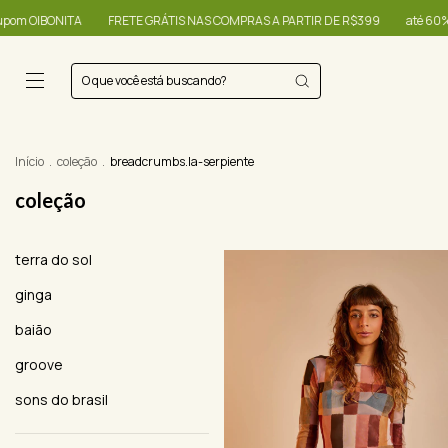
ÁTIS NAS COMPRAS A PARTIR DE R$399
até 60% + R$20,00 OFF - use o cupo
Início
.
coleção
.
breadcrumbs.la-serpiente
coleção
terra do sol
ginga
baião
groove
sons do brasil