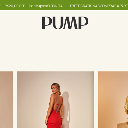
m OIBONITA
FRETE GRÁTIS NAS COMPRAS A PARTIR DE R$399
até 60% + R