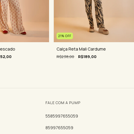
21
%
OFF
Pescado
Calça Reta Mali Cardume
52,00
R$238,00
R$189,00
FALE COM A PUMP
5585997655059
85997655059