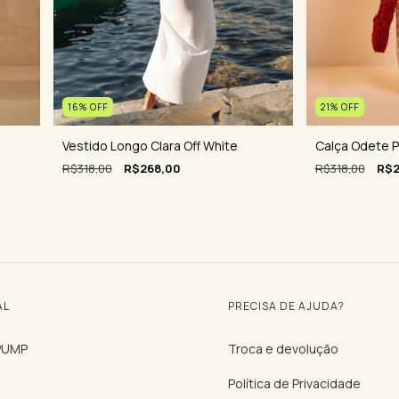
16
%
OFF
21
%
OFF
Vestido Longo Clara Off White
Calça Odete 
R$318,00
R$268,00
R$318,00
R$2
AL
PRECISA DE AJUDA?
 PUMP
Troca e devolução
Política de Privacidade