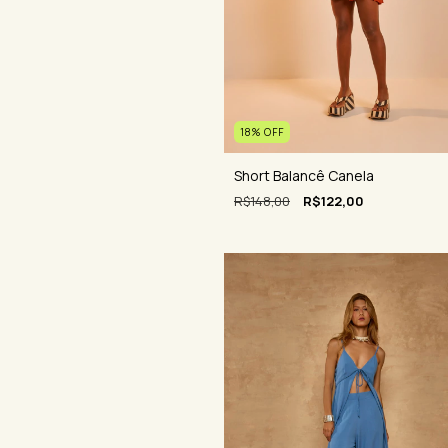
18
%
OFF
Short Balancê Canela
R$148,00
R$122,00