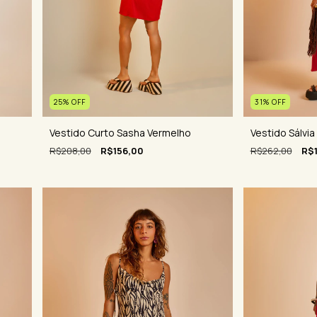
31
%
OFF
25
%
OFF
Vestido Sálvi
Vestido Curto Sasha Vermelho
R$262,00
R$
R$208,00
R$156,00