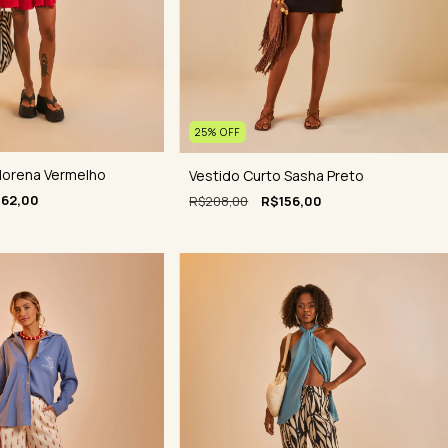
25
%
OFF
orena Vermelho
Vestido Curto Sasha Preto
162,00
R$208,00
R$156,00