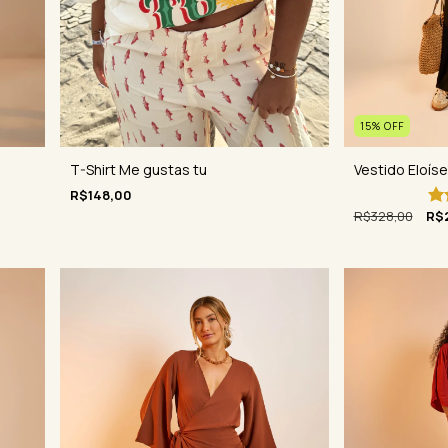
15
%
OFF
Vestido Eloíse
T-Shirt Me gustas tu
R$148,00
R$328,00
R$