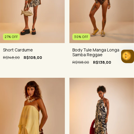
30
%
OFF
27
%
OFF
Body Tule Manga Longa
Short Cardume
Samba Reggae
R$148,00
R$108,00
R$198,00
R$138,00