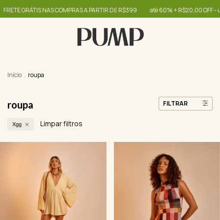
NAS COMPRAS A PARTIR DE R$399
até 60% + R$20,00 OFF - use o cupom OIB
Início
.
roupa
roupa
FILTRAR
Limpar filtros
Xgg