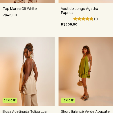
Top Marea Off White
Vestido Longo Ágatha
Páprica
R$48,00
(1)
R$308,00
34
%
OFF
18
%
OFF
Blusa Acetinada Tulipa Luar
Short Balancê Verde Abacate