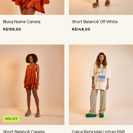
Blusa Nume Canela
Short Balancê Off White
R$158,00
R$148,00
18
%
OFF
Calça Reta Mali Listras P&B
Short Balancê Canela