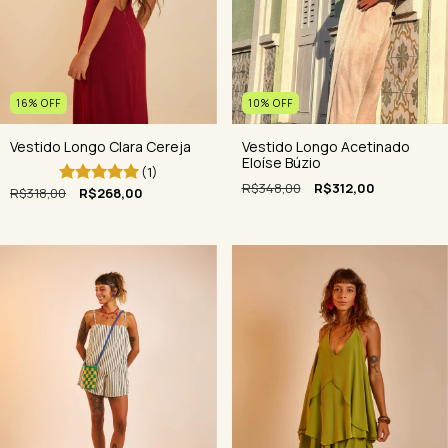
16
%
OFF
10
%
OFF
Vestido Longo Clara Cereja
Vestido Longo Acetinado
Eloíse Búzio
(1)
R$348,00
R$312,00
R$318,00
R$268,00