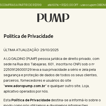
A PARTIR DE R$399
até 60% + R$20,00 OFF - use o cupom OIBONITA
FRET
Política de Privacidade
ÚLTIMA ATUALIZAÇÃO: 29/10/2025
A LQ GALDINO (PUMP) pessoa jurídica de direito privado, com
sede na Rua dos Tabajaras, 601 , inscrita no CNPJ sob o nº
22509126000129 leva a sua privacidade a sério e zela pela
segurança e proteção de dados de todos os seus clientes,
parceiros, fornecedores e usuários do site
“
www.adoropump.com.br
” e qualquer outro site, Loja,
aplicativo operados por nós.
Esta
Política de Privacidade
destina-se a informá-lo sobre o
modo como nós utilizamos e divulgamos informações