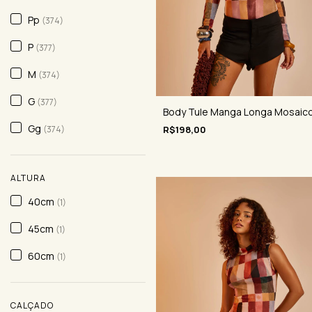
Pp
(374)
P
(377)
M
(374)
G
(377)
Body Tule Manga Longa Mosaic
Gg
R$198,00
(374)
ALTURA
40cm
(1)
45cm
(1)
60cm
(1)
CALÇADO