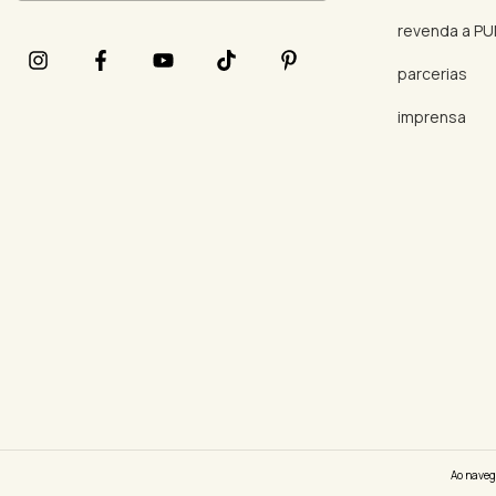
revenda a P
parcerias
imprensa
Ao naveg