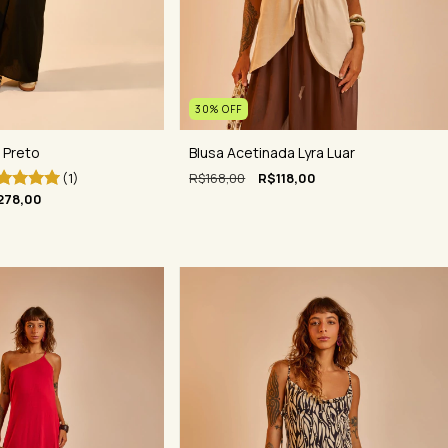
30
%
OFF
 Preto
Blusa Acetinada Lyra Luar
(1)
R$168,00
R$118,00
278,00