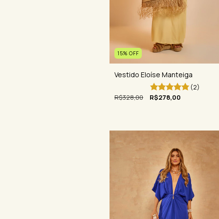
15
%
OFF
Vestido Eloíse Manteiga
(2)
R$328,00
R$278,00