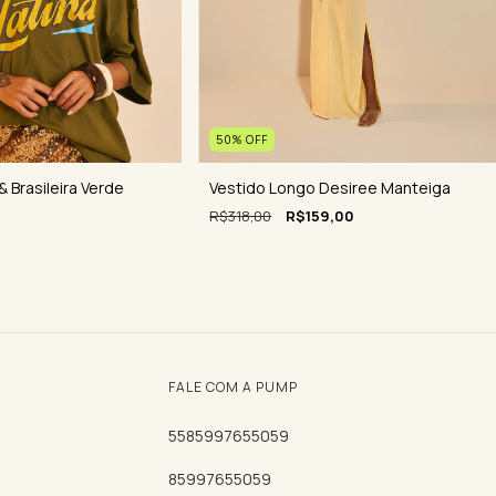
50
%
OFF
Vestido Longo Desiree Manteiga
& Brasileira Verde
R$318,00
R$159,00
FALE COM A PUMP
5585997655059
85997655059