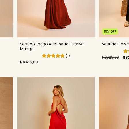
15
%
OFF
Vestido Eloíse
Vestido Longo Acetinado Caraíva
Mango
(1)
R$328,00
R$
R$418,00