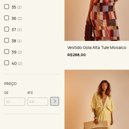
35
(2)
36
(2)
37
(2)
38
(2)
Vestido Gola Alta Tule Mosaico
39
(2)
R$288,00
40
(2)
PREÇO
DE
ATÉ