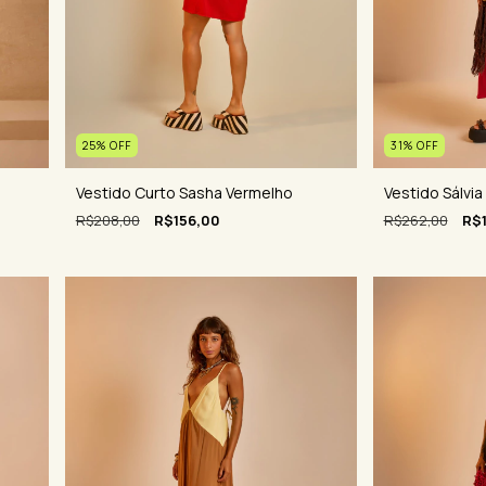
31
%
OFF
25
%
OFF
Vestido Sálvi
Vestido Curto Sasha Vermelho
R$262,00
R$
R$208,00
R$156,00