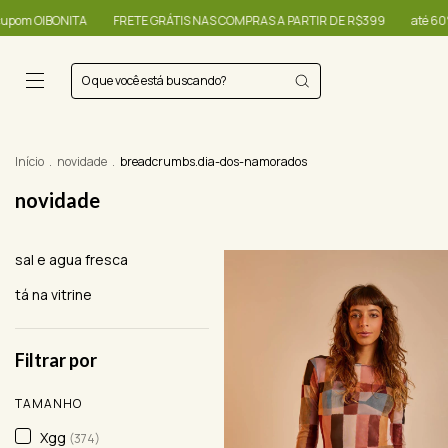
 NAS COMPRAS A PARTIR DE R$399
até 60% + R$20,00 OFF - use o cupom OI
Início
.
novidade
.
breadcrumbs.dia-dos-namorados
novidade
sal e agua fresca
tá na vitrine
Filtrar por
TAMANHO
Xgg
(374)