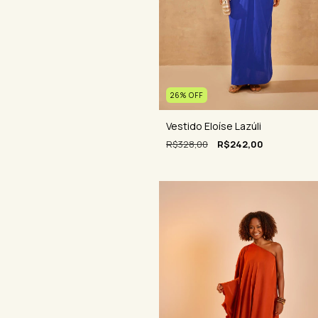
26
%
OFF
Vestido Eloíse Lazúli
R$328,00
R$242,00