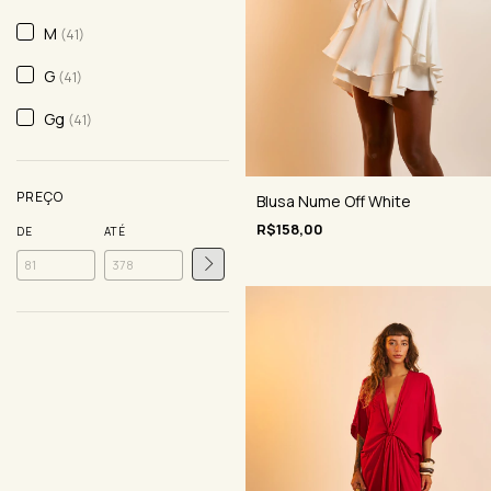
M
(41)
G
(41)
Gg
(41)
PREÇO
Blusa Nume Off White
R$158,00
DE
ATÉ