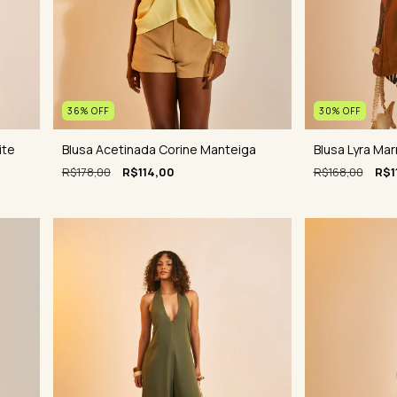
36
%
OFF
30
%
OFF
ite
Blusa Acetinada Corine Manteiga
Blusa Lyra Ma
R$178,00
R$114,00
R$168,00
R$1