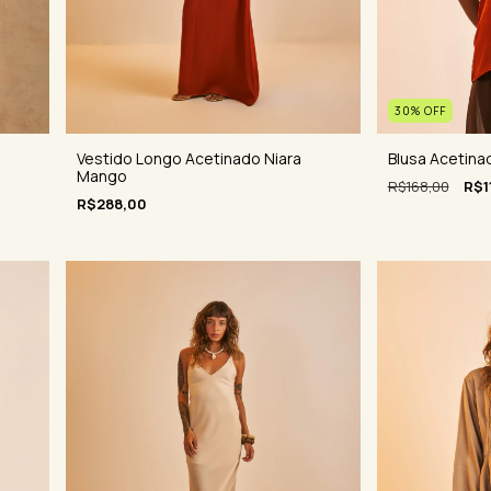
30
%
OFF
Blusa Acetina
Vestido Longo Acetinado Niara
Mango
R$168,00
R$1
R$288,00