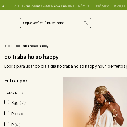
 PARTIR DE R$399
até 60% + R$20,00 OFF - use o cupom OIBONITA
FRETE
Início
.
do trabalho ao happy
do trabalho ao happy
Looks para usar do dia a dia no trabalho ao happy hour, perfeito
Filtrar por
TAMANHO
Xgg
(41)
Pp
(41)
P
(41)