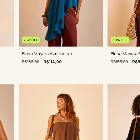
25
%
OFF
40
%
OFF
Blusa Mayara Azul Índigo
Blusa Mayara
R$153,00
R$114,00
R$153,00
R$9