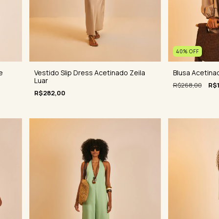
40
%
OFF
Blusa Acetina
e
Vestido Slip Dress Acetinado Zeila
Luar
R$268,00
R$1
R$282,00