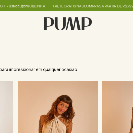
 GRÁTIS NAS COMPRAS A PARTIR DE R$399
até 60% + R$20,00 OFF - use o 
s para impressionar em qualquer ocasião.