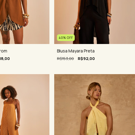
40
%
OFF
Blusa Mayara Preta
rrom
R$153,00
R$92,00
18,00