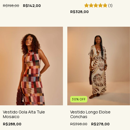
R$198,00
R$142,00
(1)
R$328,00
30
%
OFF
Vestido Gola Alta Tule
Vestido Longo Eloíse
Mosaico
Conchas
R$288,00
R$398,00
R$278,00