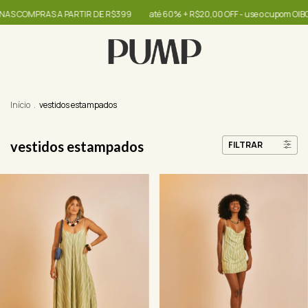
E R$399
até 60% + R$20,00 OFF - use o cupom OIBONITA
FRETE GRÁTIS N
Início
.
vestidos estampados
vestidos estampados
FILTRAR