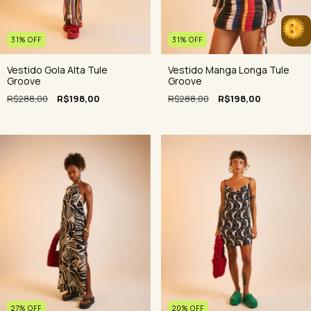
31
%
OFF
31
%
OFF
Vestido Gola Alta Tule
Vestido Manga Longa Tule
Groove
Groove
R$288,00
R$198,00
R$288,00
R$198,00
20
%
OFF
27
%
OFF