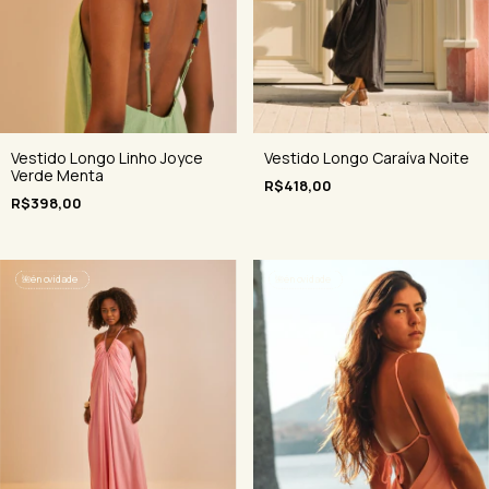
Vestido Longo Linho Joyce
Vestido Longo Caraíva Noite
Verde Menta
R$418,00
R$398,00
🌺
é novidade
🌺
é novidade