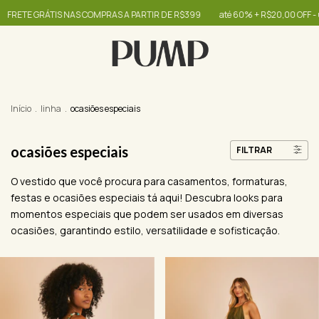
IS NAS COMPRAS A PARTIR DE R$399
até 60% + R$20,00 OFF - use o cupom 
Início
.
linha
.
ocasiões especiais
ocasiões especiais
FILTRAR
O vestido que você procura para casamentos, formaturas,
festas e ocasiões especiais tá aqui! Descubra looks para
momentos especiais que podem ser usados em diversas
ocasiões, garantindo estilo, versatilidade e sofisticação.